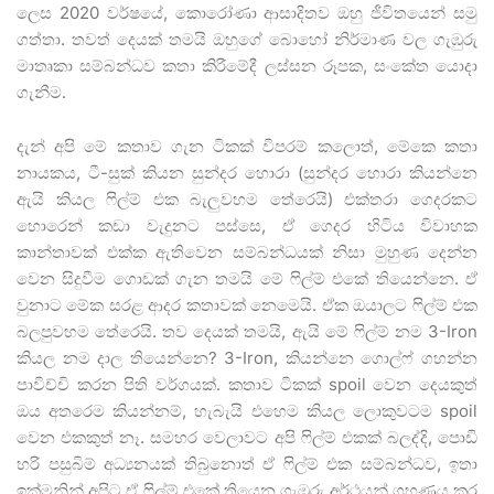
ලෙස 2020 වර්ෂයේ, කොරෝණා ආසාදිතව ඔහු ජීවිතයෙන් සමු
ගත්තා. තවත් දෙයක් තමයි ඔහුගේ බොහෝ නිර්මාණ වල ගැඹුරු
මාතෘකා සම්බන්ධව කතා කිරීමේදී ලස්සන රූපක, සංකේත යොදා
ගැනීම.
දැන් අපි මේ කතාව ගැන ටිකක් විපරම් කලොත්, මේකෙ කතා
නායකය, ටී-සුක් කියන සුන්දර හොරා (සුන්දර හොරා කියන්නෙ
ඇයි කියල ෆිල්ම් එක බැලුවහම තේරෙයි) එක්තරා ගෙදරකට
හොරෙන් කඩා වැදුනට පස්සෙ, ඒ ගෙදර හිටිය විවාහක
කාන්තාවක් එක්ක ඇතිවෙන සම්බන්ධයක් නිසා මුහුණ දෙන්න
වෙන සිදුවීම ගොඩක් ගැන තමයි මේ ෆිල්ම් එකේ තියෙන්නෙ. ඒ
වුනාට මේක සරළ ආදර කතාවක් නෙමෙයි. ඒක ඔයාලට ෆිල්ම් එක
බලපුවහම තේරෙයි. තව දෙයක් තමයි, ඇයි මේ ෆිල්ම් නම 3-Iron
කියල නම දාල තියෙන්නෙ? 3-Iron, කියන්නෙ ගොල්ෆ් ගහන්න
පාවිච්චි කරන පිති වර්ගයක්. කතාව ටිකක් spoil වෙන දෙයකුත්
ඔය අතරෙම කියන්නම්, හැබැයි එහෙම කියල ලොකුවටම spoil
වෙන එකකුත් නෑ. සමහර වෙලාවට අපි ෆිල්ම් එකක් බලද්දි, පොඩි
හරි පසුබිම් අධ්‍යනයක් තිබුනොත් ඒ ෆිල්ම් එක සම්බන්ධව, ඉතා
ඉක්මනින් අපිට ඒ ෆිල්ම් එකේ තියෙන ගැඹුරු අර්ථයන් ග්‍රහණය කර