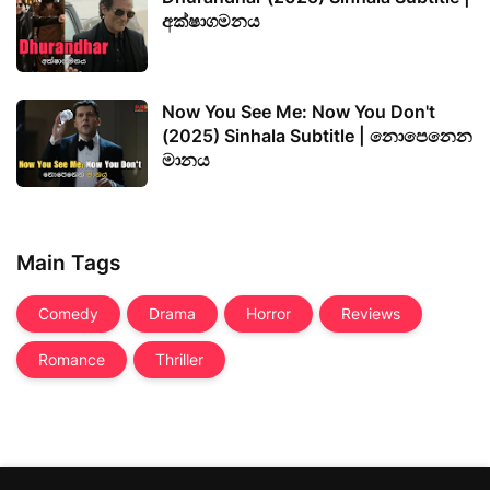
අක්ෂාගමනය
Now You See Me: Now You Don't
(2025) Sinhala Subtitle | නොපෙනෙන
මානය
Main Tags
Comedy
Drama
Horror
Reviews
Romance
Thriller