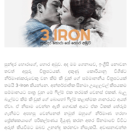
සුන්දර හොරාගේ, හොර අඹුව. අද මම ගෙනාවෙ, ඉංග්‍රීසි නොවන
තවත් අපූරු චිත්‍රපටයක්. දකුණු කොරියානු විශිෂ්ට
නිර්මාණකරුවෙකු වන කිම් කි ඩුක් ගේ සම්මානනීය චිත්‍රපටයක්
තමයි 3-Iron කියන්නෙ. අන්තර්ජාතික සිනමා උළෙලවල් කීපයකම
සම්මානයට පාත්‍ර වුන මේ ෆිල්ම් එක තරමක් වෙනස් එකක්. බැලූ
බැල්මට කිම් කි ඩුක් ගේ බොහෝ ෆිල්ම් කළාත්මක ශානරයට අයත්
ඒවා. ඒ නිසාම වෙන්න ඇති ගොඩක් අයට ඒක ටිකක් තේරුම්
ගැනීමට අපහසු වෙන්නෙත් නමුත් ඔහුගේ නිර්මාණ හරහා
ප්‍රේක්ෂකයාගේ පරිකල්පණය දියුණු කරන අතර සිනමාවේ විවිධ
අරුත් කියවීමට ඔබව උනන්දු කරනවා නිසැකයි. අවාසනාවන්ත