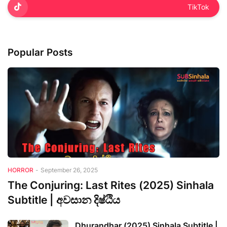
TikTok
Popular Posts
HORROR
-
September 26, 2025
The Conjuring: Last Rites (2025) Sinhala
Subtitle | අවසාන දිෂ්ඨිය
Dhurandhar (2025) Sinhala Subtitle |