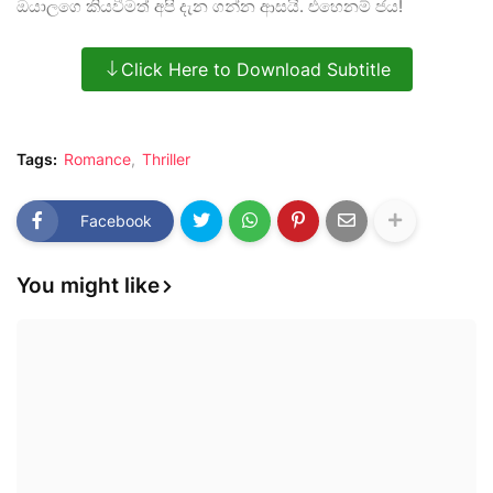
ඔයාලගෙ කියවීමත් අපි දැන ගන්න ආසයි. එහෙනම් ජය!
Click Here to Download Subtitle
Tags:
Romance
Thriller
Facebook
You might like