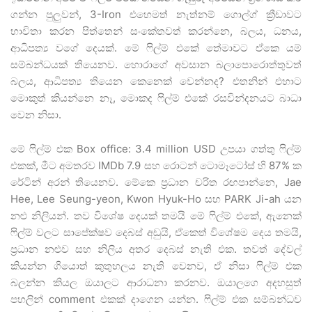
ගන්න පුලුවන්, 3-Iron එහෙමත් නැත්නම් ගොල්ග් ක්‍රීඩාවට
භාවිතා කරන පිත්තෙන් සංකේතවත් කරන්නෙ, බලය, ධනය,
ආධිපත්‍ය වගේ දෙයක්. මේ ෆිල්ම් එකේ තේමාවට ඒකෙ යම්
සම්බන්ධයක් තියෙනව. හොරාගේ අවසාන බලාපොරොත්තුවත්
බලය, ආධිපත්‍ය තියෙන කෙනෙක් වෙන්නද? එතනින් එහාට
මොකුත් කියන්නෙ නෑ, මොකද ෆිල්ම් එකේ රසවින්දනයට බාධා
වෙන නිසා.
මේ ෆිල්ම් එක Box office: 3.4 million USD උපයා ගත්තු ෆිල්ම්
එකක්, මීට අමතරව IMDb 7.9 සහ රොටන් ටොමෑටෝස් හි 87% ක
රේටින් අරන් තියෙනව. මේකෙ ප්‍රධාන චරිත රඟපාන්නෙ, Jae
Hee, Lee Seung-yeon, Kwon Hyuk-Ho සහ PARK Ji-ah යන
නළු නිලියන්. තව විශේෂ දෙයක් තමයි මේ ෆිල්ම් එකේ, ඇනෙක්
ෆිල්ම් වලට සාපේක්ෂව දෙබස් අඩුයි, ඒකෙත් විශේෂම දෙය තමයි,
ප්‍රධාන නළුව සහ නිලිය අතර දෙබස් නැති එක. තවත් දේවල්
කියන්න ගියොත් කුතුහලය නැති වෙනව, ඒ නිසා ෆිල්ම් එක
බලන්න කියල ඔයාලට ආරාධනා කරනව. ඔයාලගෙ අදහසුත්
පහලින් comment එකක් දාගෙන යන්න. ෆිල්ම් එක සම්බන්ධව