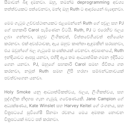
සීමාවන් බිඳ දමනවා. ඔහු, තමන්ම deprogramming අවශ්‍ය
තත්ත්වයකට පත්වෙනවා, මන්ද ඔහු Ruth ට ආදරයෙන් බැඳෙනවා.
මෙම ගැටුම උච්චස්ථානයකට එළඹෙන්නේ Ruth ගේ පවුල සහ PJ
ගේ සහකාරි Carol පැමිණෙන විටයි. Ruth, PJ ට එරෙහිව බලය
ලබා ගන්නවා, ඔහුව ලිංගිකවත්, චිත්තවේගීයවත් අභියෝග
කරනවා. එක් අවස්ථාවක, ඇය ඔහුව කාන්තා ඇඳුමකින් සරසනවා,
එය ඔවුන්ගේ බල ගැටුමේ සංකේතයක් වෙනවා. අවසානයේ, Ruth
ඉන්දියාවට ආපසු යනවා, එහිදී ඇය තම ආධ්‍යාත්මික ගමන ඉදිරියට
ගෙන යනවා. PJ, ඔහුගේ සහකාරි Carol සමඟ ජීවිතය ගත
කරනවා, නමුත් Ruth සමඟ ලිපි හරහා සම්බන්ධතාවයක්
පවත්වාගෙන යනවා.
Holy Smoke යනු ආධ්‍යාත්මිකත්වය, බලය, ලිංගිකත්වය, සහ
පුද්ගලික නිදහස ගැන ගැඹුරු ගවේෂණයකි. Jane Campion ගේ
අධ්‍යක්ෂණය, Kate Winslet සහ Harvey Keitel ගේ රංගනය, සහ
චිත්‍රපටයේ සුවිශේෂී සිනමා රචනය මෙය අමතක නොවන
චිත්‍රපටයක් බවට පත් කරනවා.