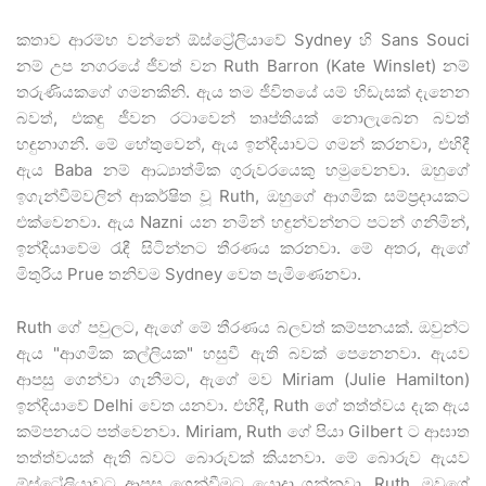
කතාව ආරම්භ වන්නේ ඕස්ට්‍රේලියාවේ Sydney හි Sans Souci
නම් උප නගරයේ ජීවත් වන Ruth Barron (Kate Winslet) නම්
තරුණියකගේ ගමනකිනි. ඇය තම ජීවිතයේ යම් හිඩැසක් දැනෙන
බවත්, එකඳු ජීවන රටාවෙන් තෘප්තියක් නොලැබෙන බවත්
හඳුනාගනී. මේ හේතුවෙන්, ඇය ඉන්දියාවට ගමන් කරනවා, එහිදී
ඇය Baba නම් ආධ්‍යාත්මික ගුරුවරයෙකු හමුවෙනවා. ඔහුගේ
ඉගැන්වීම්වලින් ආකර්ෂිත වූ Ruth, ඔහුගේ ආගමික සම්ප්‍රදායකට
එක්වෙනවා. ඇය Nazni යන නමින් හඳුන්වන්නට පටන් ගනිමින්,
ඉන්දියාවේම රැඳී සිටින්නට තීරණය කරනවා. මේ අතර, ඇගේ
මිතුරිය Prue තනිවම Sydney වෙත පැමිණෙනවා.
Ruth ගේ පවුලට, ඇගේ මේ තීරණය බලවත් කම්පනයක්. ඔවුන්ට
ඇය "ආගමික කල්ලියක" හසුවී ඇති බවක් පෙනෙනවා. ඇයව
ආපසු ගෙන්වා ගැනීමට, ඇගේ මව Miriam (Julie Hamilton)
ඉන්දියාවේ Delhi වෙත යනවා. එහිදී, Ruth ගේ තත්ත්වය දැක ඇය
කම්පනයට පත්වෙනවා. Miriam, Ruth ගේ පියා Gilbert ට ආඝාත
තත්ත්වයක් ඇති බවට බොරුවක් කියනවා. මේ බොරුව ඇයව
ඕස්ට්‍රේලියාවට ආපසු ගෙන්වීමට යොදා ගන්නවා. Ruth, මවගේ