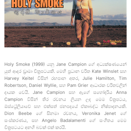
Holy Smoke (1999) යනු Jane Campion ගේ අධ්‍යක්ෂණයෙන්
යුත් ආදර ඩ්‍රාමා චිත්‍රපටයකි. මෙහි ප්‍රධාන චරිත Kate Winslet සහ
Harvey Keitel විසින් රඟපාන අතර, Julie Hamilton, Tim
Robertson, Daniel Wyllie, සහ Pam Grier ආධාරක චරිතවලින්
දායක වෙයි. Jane Campion සහ ඇගේ සහෝදරිය Anna
Campion විසින් තිර රචනය ලියන ලද මෙම චිත්‍රපටය,
ඕස්ට්‍රේලියාවේ සහ එක්සත් ජනපදයේ ඒකාබද්ධ නිෂ්පාදනයකි.
Dion Beebe ගේ සිනමා රචනය, Veronika Jenet ගේ
සංස්කරණය, සහ Angelo Badalamenti ගේ සංගීතය මෙම
චිත්‍රපටයට අනගි බවක් එක් කරයි.