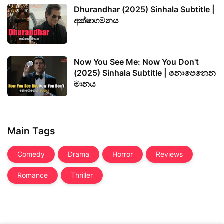
Dhurandhar (2025) Sinhala Subtitle |
අක්ෂාගමනය
Now You See Me: Now You Don't
(2025) Sinhala Subtitle | නොපෙනෙන
මානය
Main Tags
Comedy
Drama
Horror
Reviews
Romance
Thriller