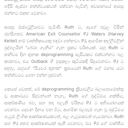
හදිසි ඇස්මා තත්ත්වයකටත් පත්වන බැවින්, අවසානයේ ආපසු
එන්නට එකඟ වෙනවා.
ආපසු ඕස්ට්‍රේලියාවට පැමිණි Ruth ට, ඇගේ පවුල විසින්
රහසිගතව American Exit Counsellor PJ Waters (Harvey
Keitel) නම් වෘත්තිකයෙකු බඳවා ගන්නවා. PJ, ආගමික කල්ලිවලින්
පුද්ගලයින් "බේරා ගැනීම" ගැන ප්‍රකට චරිතයක්. ඔහු Ruth ට
තනිවම දින තුනක deprogramming සැසියකට එක්වන්නට බල
කරනවා, එය Outback හි හුදකලා කුටියකදී සිදුවෙනවා. PJ ට
අනුව, ඔහුගේ "පියවර තුනක" ක්‍රමයෙන් Ruth ගේ මනස යථා
තත්ත්වයට ගෙන එන්න පුළුවන්.
කෙසේ වෙතත්, මේ deprogramming ක්‍රියාවලිය බලාපොරොත්තු
වූ ආකාරයට සිදුවන්නේ නැහැ. Ruth ගේ බුද්ධිමය ශක්තිය,
ආකර්ෂණීය බව, සහ තද බලැති චරිතය PJ ට අභියෝගයක්
වෙනවා. දෙවන දිනය වන විට, ආගමික බලපෑම් ගැන වූ බුද්ධිමය
ගැටුම් ලිංගික ආකර්ෂණයකටත්, බල ගැටුමකටත් හැරෙනවා. Ruth
සහ PJ අතර ආකර්ෂණයක් ඇති වෙනවා, එය PJ ගේ වෘත්තීය